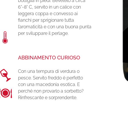
bottiglia in piedi. Bevetelo a circa
6°-8° C, servito in un calice con
leggera coppa e convesso ai
fianchi per sprigionare tutta
l’aromaticità
e con una buona punta
per sviluppare il perlage.
ABBINAMENTO CURIOSO
Con una tempura di verdura o
pesce. Servito freddo è perfetto
con una macedonia esotica. E
perché non provarlo a sorbetto?
Rinfrescante e sorprendente.