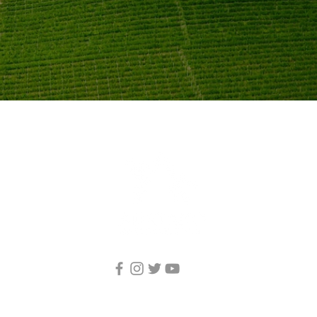
ADRIANO MARCO E VITTORIO s.s.a.
Fraz. San Rocco Seno d'Elvio, 13A | Alba (CN) | Italia