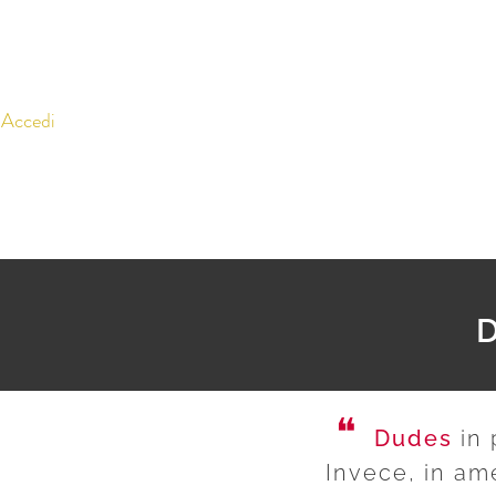
Accedi
❝
Dudes
in 
Invece, in am