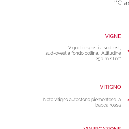
''Ci
VIGNE
Vigneti esposti a sud-est,
sud-ovest a fondo collina. Altitudine
250 m s.l.m’’
VITIGNO
Noto vitigno autoctono piemontese a
bacca rossa
VINIFICAZIONE