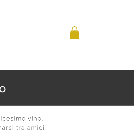
TO
dicesimo vino.
rsi tra amici: