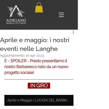
Aprile e maggio: i nostri
eventi nelle Langhe
Aggiornamento:
16 apr 2023
E - SPOILER - Presto presentiamo il 
nostro Barbaresco nato da un nuovo 
progetto sociale! 
  IN GIRO  
Aprile e Maggio | LUOGHI DEL BARBARESCO