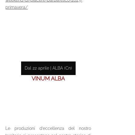
weekend-di-piacere-barbaresco-2023-
primavera/
Dal 22 aprile | ALBA (Cn)
VINUM ALBA
Le produzioni d’eccellenza del nostro 