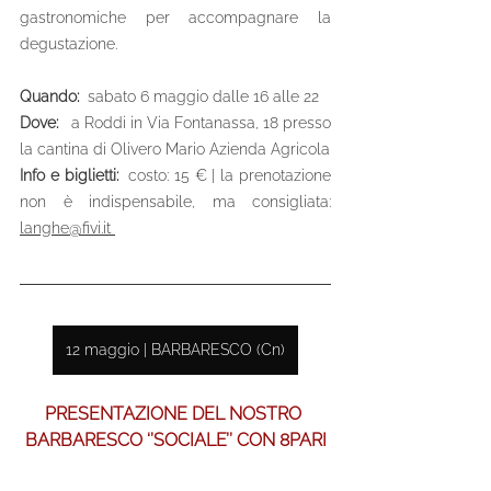
gastronomiche per accompagnare la 
degustazione.
Quando:  
sabato 6 maggio dalle 16 alle 22
Dove:   
a Roddi in Via Fontanassa, 18 presso 
la cantina di Olivero Mario Azienda Agricola
Info e biglietti:  
costo: 15 € | la prenotazione 
non è indispensabile, ma consigliata:  
langhe@fivi.it 
12 maggio | BARBARESCO (Cn)
PRESENTAZIONE DEL NOSTRO 
BARBARESCO ‘’SOCIALE’’ CON 8PARI