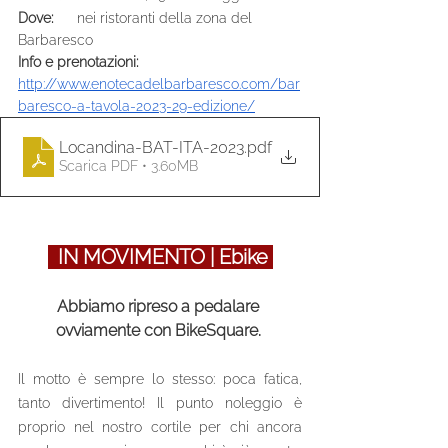
Dove:      
nei ristoranti della zona del 
Barbaresco
Info e prenotazioni: 
http://www.enotecadelbarbaresco.com/bar
baresco-a-tavola-2023-29-edizione/
Locandina-BAT-ITA-2023
.pdf
Scarica PDF • 3.60MB
  IN MOVIMENTO | Ebike 
Abbiamo ripreso a pedalare 
ovviamente con BikeSquare. 
Il motto è sempre lo stesso: poca fatica, 
tanto divertimento! Il punto noleggio è 
proprio nel nostro cortile per chi ancora 