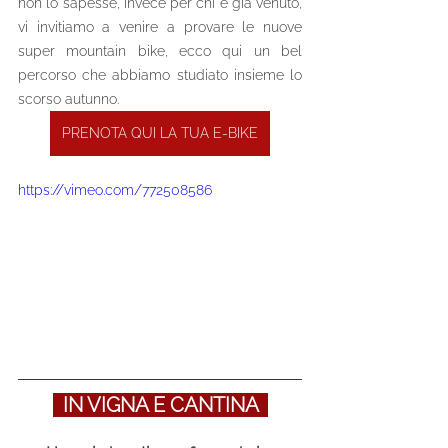
non lo sapesse, invece per chi è già venuto, 
vi invitiamo a venire a provare le nuove 
super mountain bike, ecco qui un bel 
percorso che abbiamo studiato insieme lo 
scorso autunno.
PRENOTA QUI LA TUA E-BIKE
https://vimeo.com/772508586
  IN VIGNA E CANTINA  