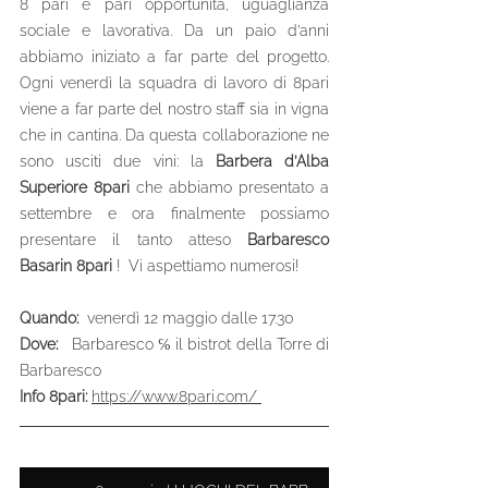
8 pari è pari opportunità, uguaglianza 
sociale e lavorativa. Da un paio d’anni 
abbiamo iniziato a far parte del progetto. 
Ogni venerdì la squadra di lavoro di 8pari 
viene a far parte del nostro staff sia in vigna 
che in cantina. Da questa collaborazione ne 
sono usciti due vini: la 
Barbera d’Alba 
Superiore 8pari
 che abbiamo presentato a 
settembre e ora finalmente possiamo 
presentare il tanto atteso 
Barbaresco 
Basarin 8pari 
!  Vi aspettiamo numerosi!
Quando:  
venerdì 12 maggio dalle 17.30
Dove:   
Barbaresco ℅ il bistrot della Torre di 
Barbaresco
Info 8pari: 
https://www.8pari.com/ 