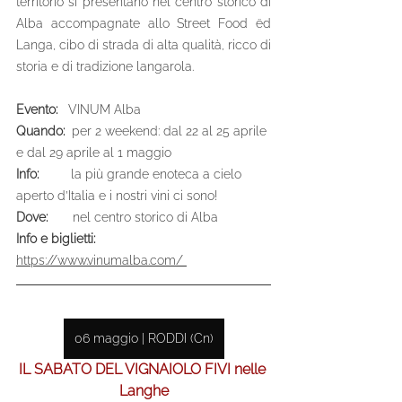
territorio si presentano nel centro storico di 
Alba accompagnate allo Street Food ëd 
Langa, cibo di strada di alta qualità, ricco di 
storia e di tradizione langarola. 
Evento:   
VINUM Alba
Quando: 
 per 2 weekend: dal 22 al 25 aprile 
e dal 29 aprile al 1 maggio
Info:    
     la più grande enoteca a cielo 
aperto d’Italia e i nostri vini ci sono!
Dove:   
    nel centro storico di Alba
Info e biglietti: 
https://www.vinumalba.com/ 
06 maggio | RODDI (Cn)
IL SABATO DEL VIGNAIOLO FIVI nelle 
Langhe