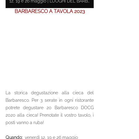
12, 19 e 26 maggio | LUOGHI DEL BARBARESCO
BARBARESCO A TAVOLA 2023
La storica degustazione alla cieca del 
Barbaresco. Per 3 serate in ogni ristorante 
potrete degustare 20 Barbaresco DOCG 
2020 alla cieca! Prenotate il vostro tavolo, i 
posti vanno a ruba!
Quando:  
venerdì 12, 19 e 26 maggio